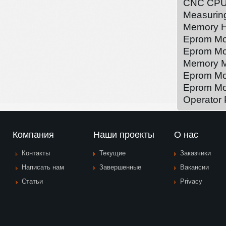
CNC CPU
Measurin
Memory H
Eprom Mo
Eprom Mo
Memory 
Eprom M
Eprom Mo
Operator
Компания
Наши проекты
О нас
Контакты
Текущие
Заказчики
Написать нам
Завершенные
Вакансии
Статьи
Privacy