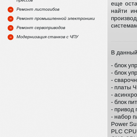
прессов
еще оста
Ремонт листогибов
найти и
произво
Ремонт промышленной электроники
система
Ремонт сервоприводов
Модернизация станков с ЧПУ
В данный
- блок уп
- блок у
- свароч
- платы Ч
- асинхр
- блок п
- привод
- набор 
Power S
PLC CPU